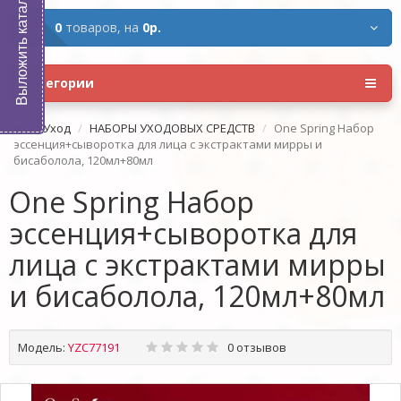
Выложить каталог
0
товаров,
на
0р.
Категории
Уход
НАБОРЫ УХОДОВЫХ СРЕДСТВ
One Spring Набор
эссенция+сыворотка для лица с экстрактами мирры и
бисаболола, 120мл+80мл
One Spring Набор
эссенция+сыворотка для
лица с экстрактами мирры
и бисаболола, 120мл+80мл
Модель:
YZC77191
0 отзывов