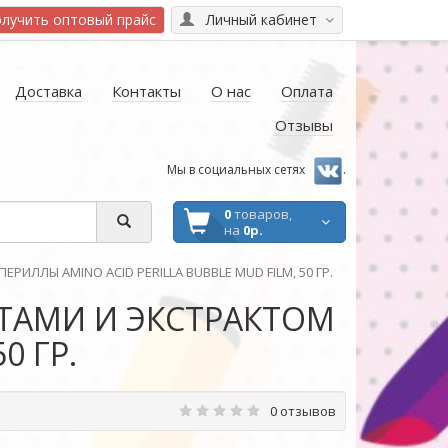
лучить оптовый прайс
Личный кабинет
Доставка
Контакты
О нас
Оплата
Отзывы
Мы в социальных сетях
.
0
товаров,
на
0р.
ЛЛЫ AMINO ACID PERILLA BUBBLE MUD FILM, 50 ГР.
ТАМИ И ЭКСТРАКТОМ
0 ГР.
0 отзывов