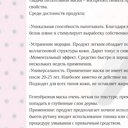
-Задача питательной маски – воспрепятствовать п
свойства.
Среди достоинств продукта:
-Уникальная способность напитывать. Благодаря
белок извне и стимулирует выработку собственн
-Устранение морщин. Продукт легким обладает п
коллагеновой структуры кожи. Дарит тонус и сия
-Моментальный эффект. Средство быстро и хорош
нескольких недель применения.
-Универсальность. Применение маски не имеет во
после 20-25 лет. Наиболее заметно ее действие н
Подходит для всех типов кожи, не оставляет жирн
Гелеобразная маска очень легкая по текстуре, 
попадать в глубинные слои дермы.
Применение: продукт предполагает ночное исполь
бьюти-рутину входит использование тоника или с
процедуру умывания с привычным средством.