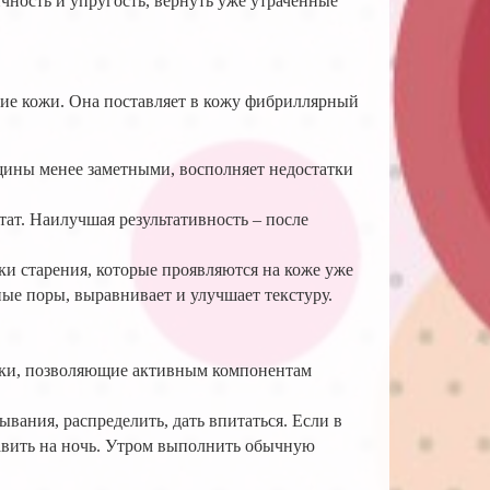
ичность и упругость, вернуть уже утраченные
ние кожи. Она поставляет в кожу фибриллярный
щины менее заметными, восполняет недостатки
ат. Наилучшая результативность – после
ки старения, которые проявляются на коже уже
ные поры, выравнивает и улучшает текстуру.
ники, позволяющие активным компонентам
ания, распределить, дать впитаться. Если в
тавить на ночь. Утром выполнить обычную