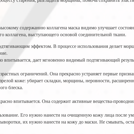
роцессу старения, разгладить морщины, помочь сохранить эласт
 высокому содержанию коллагена маска видимо улучшает состоя
ого коллагена, выступающего основой соединительной ткани.
одтягивающим эффектом. В процессе использования делает мор
ние.
о впитывается, дает мгновенно видимый подтягивающий результ
зрастных ограничений. Она прекрасно устраняет первые призна
а зрелой коже: убирает складки, морщины, неровности, расширен
ого блеска.
прекрасно впитывается. Она содержит активные вещества-провод
зование. Его нужно нанести на очищенную кожу лица после умыв
ыворотки, их нужно нанести на кожу до маски. Не смывать, ос