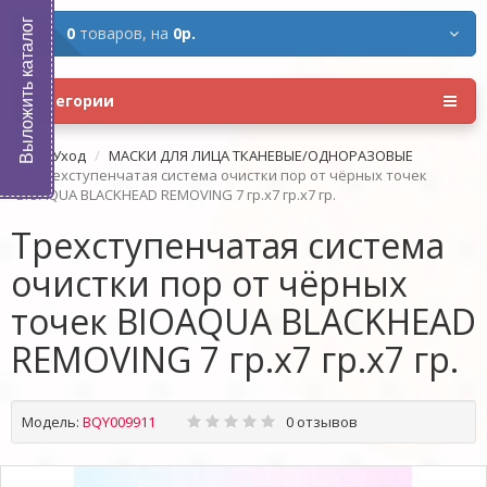
Выложить каталог
0
товаров,
на
0р.
Категории
Уход
МАСКИ ДЛЯ ЛИЦА ТКАНЕВЫЕ/ОДНОРАЗОВЫЕ
Трехступенчатая система очистки пор от чёрных точек
BIOAQUA BLACKHEAD REMOVING 7 гр.х7 гр.х7 гр.
Трехступенчатая система
очистки пор от чёрных
точек BIOAQUA BLACKHEAD
REMOVING 7 гр.х7 гр.х7 гр.
Модель:
BQY009911
0 отзывов