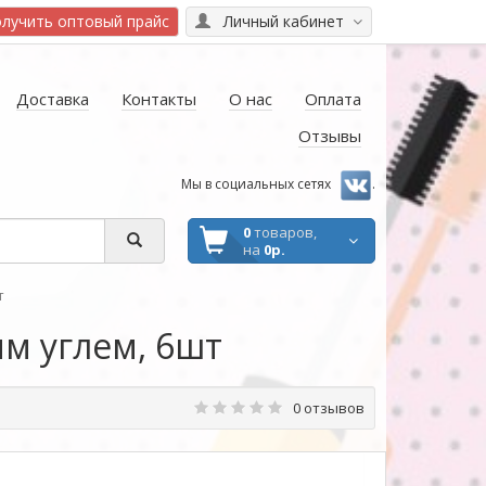
лучить оптовый прайс
Личный кабинет
Доставка
Контакты
О нас
Оплата
Отзывы
Мы в социальных сетях
.
0
товаров,
на
0р.
т
м углем, 6шт
0 отзывов