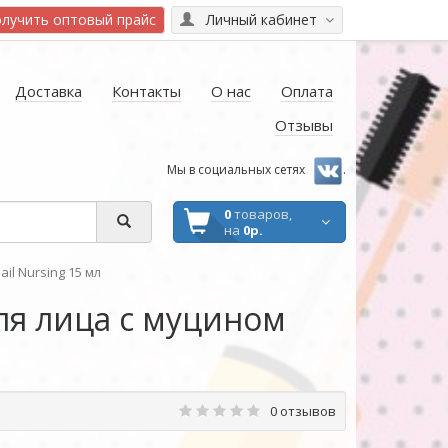
лучить оптовый прайс
Личный кабинет
Доставка
Контакты
О нас
Оплата
Отзывы
Мы в социальных сетях
.
0
товаров,
на
0р.
l Nursing 15 мл
я лица с муцином
0 отзывов