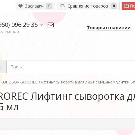
Закладки
Сравнение товаров
По
0
0
950) 096 29 36
Товары в наличии
есплатный
КОРОБОЧКА ROREC Лифтинг сыворотка для лица с муцином улитки Snai
OREC Лифтинг сыворотка дл
5 мл