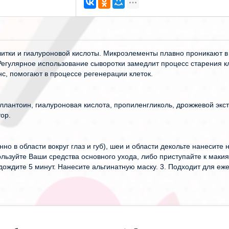
литки и гиалуроновой кислоты. Микроэлементы плавно проникают в
гулярное использование сыворотки замедлит процесс старения кле
с, помогают в процессе регенерации клеток.
 аллантоин, гиалуроновая кислота, пропиленгликоль, дрожжевой экс
ор.
о в области вокруг глаз и губ), шеи и области декольте нанесите 
зуйте Ваши средства основного ухода, либо приступайте к макияжу
одождите 5 минут. Нанесите альгинатную маску. 3. Подходит для еж