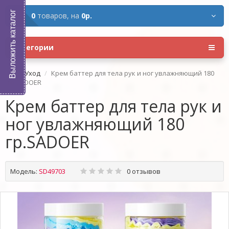
Выложить каталог
0
товаров,
на
0р.
Категории
Уход
Крем баттер для тела рук и ног увлажняющий 180
гр.SADOER
Крем баттер для тела рук и
ног увлажняющий 180
гр.SADOER
Модель:
SD49703
0 отзывов