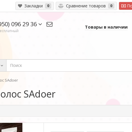
Закладки
Сравнение товаров
По
0
0
950) 096 29 36
Товары в наличии
есплатный
ос SAdoer
волос SAdoer