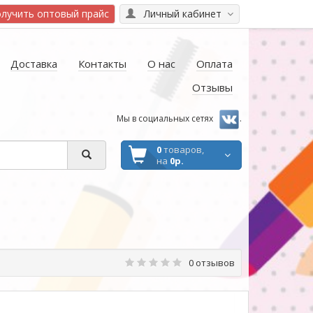
лучить оптовый прайс
Личный кабинет
Доставка
Контакты
О нас
Оплата
Отзывы
Мы в социальных сетях
.
0
товаров,
на
0р.
0 отзывов