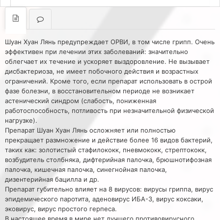
Шуан Хуан Лянь предупреждает ОРВИ, в том числе грипп. Очень
эффективен при лечении этих заболеваний: значительно
облегчает их течение и ускоряет выздоровление. Не вызывает
дисбактериоза, не имеет побочного действия и возрастных
ограничений. Кроме того, если препарат использовать в острой
фазе болезни, в восстановительном периоде не возникает
астенический синдром (слабость, пониженная
работоспособность, потливость при незначительной физической
нагрузке).
Препарат Шуан Хуан Лянь осложняет или полностью
прекращает размножение и действие более 16 видов бактерий,
таких как: золотистый стафилококк, пневмококк, стрептококк,
возбудитель столбняка, дифтерийная палочка, брюшнотифозная
палочка, кишечная палочка, синегнойная палочка,
дизентерийная бацилла и др.
Препарат губительно влияет на 8 вирусов: вирусы гриппа, вирус
эпидемического паротита, аденовирус ИБА-3, вирус коксаки,
эковирус, вирус простого герпеса.
В настоящее время в мире нет лучшего противовирусного