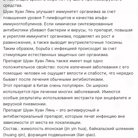
средства.
Шуан Хуан Лянь улучшает иммунитет организма за счет
повышения уровня Т-лимфоцитов и качества альфа-
иммуноглобулинов. Если химически синтезированные
антибиотики убивают бактерии и вирусы, то препарат, повышая
и укрепляя иммунитет организма, подавляет их рост и
размножение, а также выводит внутриклеточные токсины.
Таким образом, борьба с инфекцией происходит за счет
стимуляции естественных защитных сил организма.
Препарат Шуан Хуан Лянь также имеет еще одно
положительное свойство: после излечения заболевания с его
помощью человек не ощущает вялости и слабости, что нередко
бывает после лечения обычными антибиотиками.
Этот препарат в Китае очень популярен. Он широко
используется при лечении многих заболеваний. Имеются
особые результаты использования экстракта при энцефалите и
вирусной пневмонии.
Препарат Шуан Хуан Лянь – это антивирусный и
антибактериальный препарат, которым лечат инфекцию вне
зависимости от места ее локализации.
Состав.: жимолость японская (jin yin hua), байкальский шлемник
(huang qin), форзиция подвешенная (lian qiao).