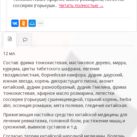
соссюреи (горькуши...
Читать полностью →
12 мл.
Состав: фрима тонкокистевая, мастиковое дерево, мирра,
куркума, цветы тибетского шафрана, евгения
гвоздиколистная, борнейская камфора, дудник даурский,
южная звезда, корень дикорастущего пиона, аконит
китайский, дудник разнообразный, дудник Гмелина, фрима
тонкокистевая, эфирное масло розмарина, лепестки
соссюреи (горькуши) сушеницевидной, горький корень, herba
abri, эссенция ромашки, мята полевая, гледичия китайская.
Прижигающая настойка средство китайской медицины для
лечения ревматизма, головной боли, растяжении мышц и
сухожилий, вывихов суставов и т.д.
Согласно теории китайской народной медицины, болезнь