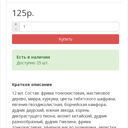
125р.
+
−
Купить
Есть в наличии
Доступно 25 шт.
Краткое описание
12 мл. Состав: фрима тонкокистевая, мастиковое
дерево, мирра, куркума, цветы тибетского шафрана,
евгения гвоздиколистная, борнейская камфора,
дудник даурский, южная звезда, корень
дикорастущего пиона, аконит китайский, дудник
разнообразный, дудник Гмелина, фрима
тонкокистевая, эфирное масло розмарина, лепестки