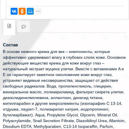
Состав
В основе нежного крема для век – компоненты, которые
эффективно удерживают влагу в глубоких слоях кожи. Основное
действующее вещество крема для кожи вокруг глаз –
натуральный экстракт муцина улитки. Вместе с витаминами A и
E он гарантирует заметное омоложение кожи вокруг глаз,
устраняет видимые несовершенства, защищает от действия
свободных радикалов. Вода, пропиленгликоль, глицерин,
минеральное масло, полиакриламид, фильтрат секрета улитки,
диазолидинилмочевина, аллантоин, диоксид титана,
митилпарабен и другие микроэлементы (изопарафин С 13-14,
отдушка, лаурет-7, полиакрилат натрия, иодопропинил,
бутилкарбамат). Aqua, Propylene Glycol, Glycerin, Mineral Oil,
Polyacrylamide, Snail Secretion Filtrate, Diazolidinyl Urea, Allantoin,
Disodium EDTA, Methylparaben, C13-14 Isoparaffin, Parfum,