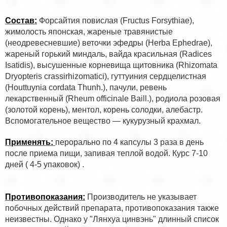
Состав:
Форсайтия повислая (Fructus Forsythiae),
жимолость японская, жареные травянистые
(неодревесневшие) веточки эфедры (Herba Ephedrae),
жареный горький миндаль, вайда красильная (Radices
Isatidis), высушенные корневища щитовника (Rhizomata
Dryopteris crassirhizomatici), гуттуиния сердцелистная
(Houttuynia cordata Thunh.), пачули, ревень
лекарственный (Rheum officinale Baill.), родиола розовая
(золотой корень), ментол, корень солодки, алебастр.
Вспомогательное вещество — кукурузный крахмал.
Применять:
перорально по 4 капсулы 3 раза в день
после приема пищи, запивая теплой водой. Курс 7-10
дней ( 4-5 упаковок) .
Противопоказания:
Производитель не указывает
побочных действий препарата, противопоказания также
неизвестны. Однако у "Лянхуа цинвэнь" длинный список