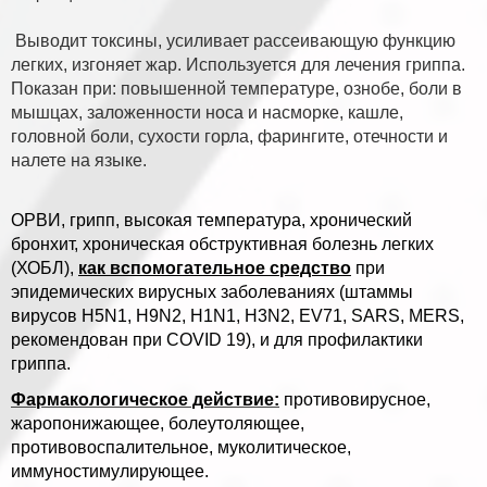
Выводит токсины, усиливает рассеивающую функцию
легких, изгоняет жар. Используется для лечения гриппа.
Показан при: повышенной температуре, ознобе, боли в
мышцах, заложенности носа и насморке, кашле,
головной боли, сухости горла, фарингите, отечности и
налете на языке.
ОРВИ, грипп, высокая температура, хронический
бронхит, хроническая обструктивная болезнь легких
(ХОБЛ),
как вспомогательное средство
при
эпидемических вирусных заболеваниях (штаммы
вирусов H5N1, H9N2, H1N1, H3N2, EV71, SARS, MERS,
рекомендован при COVID 19), и для профилактики
гриппа.
Фармакологическое действие:
противовирусное,
жаропонижающее, болеутоляющее,
противовоспалительное, муколитическое,
иммуностимулирующее.