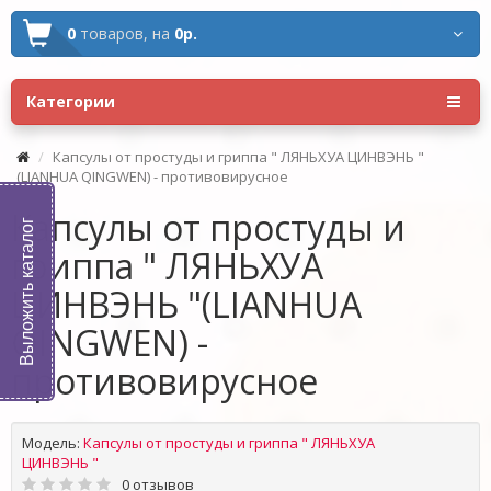
0
товаров,
на
0р.
Категории
Капсулы от простуды и гриппа " ЛЯНЬХУА ЦИНВЭНЬ "
(LIANHUA QINGWEN) - противовирусное
Капсулы от простуды и
Выложить каталог
гриппа " ЛЯНЬХУА
ЦИНВЭНЬ "(LIANHUA
QINGWEN) -
противовирусное
Модель:
Капсулы от простуды и гриппа " ЛЯНЬХУА
ЦИНВЭНЬ "
0 отзывов