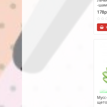
Лече
-шамп
лишая
178р
К
Мусс
щето
Wash 