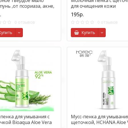
бное твердое мыло
Молочная пенка с щеточ
унь ,от псориаза, акне,
для очищения кожи
, себореи, Фуканг, 50гр
лица,Laikou cleanser milk,
.
195р.
гр.
0 отзывов
0 отзывов
упить
Купить
-пенка для умывания с
Мусс-пенка для умывания
чкой Bioaqua Aloe Vera
щеточкой, HCHANA Aloe 
Foam, 120 мл.
Массажная