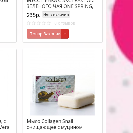
кой
МУСС ПЕНКА С ЭКСТРАКТОМ
ЗЕЛЕНОГО ЧАЯ ONE SPRING,
 80
150 МЛ.
235р.
Нет в наличии
0 отзывов
Товар Закончился
, с
Мыло Collagen Snail
Vera
очищающее с муцином
улитки,100г