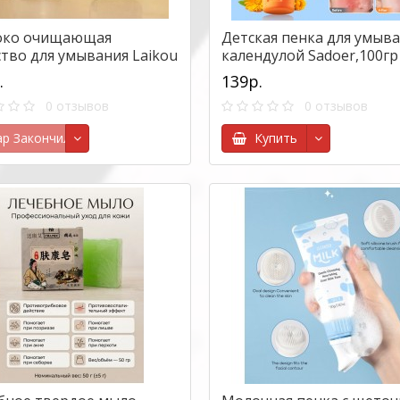
око очищающая
Детская пенка для умыва
ство для умывания Laikou
календулой Sadoer,100гр
o Acid Make Up Removal
.
139р.
ser, 170 мл.
0 отзывов
0 отзывов
ар Закончился
Купить