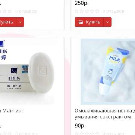
.
250р.
0 отзывов
0 отзывов
упить
Купить
 Мантинг
Омолаживающая пенка 
умывания с экстрактом
молока Laikou Milk
.
90р.
Cleanser,50г
0 отзывов
0 отзывов