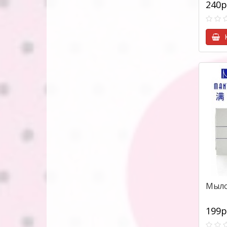
240р
К
Мыло
199р