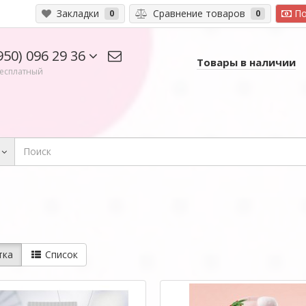
Закладки
Сравнение товаров
По
0
0
950) 096 29 36
Товары в наличии
есплатный
тка
Список