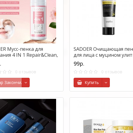
ER Мусс-пенка для
SADOER Очищающая пен
ния 4 IN 1 Repair&Clean,
для лица с муцином улит
л.
100гр
.
99р.
0 отзывов
0 отзывов
ар Закончился
Купить