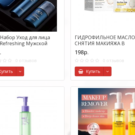
 Набор Уход для лица
ГИДРОФИЛЬНОЕ МАСЛО
Refreshing Мужской
СНЯТИЯ МАКИЯЖА В
ельная Свежесть
КАПСУЛАХ BIOAQUA, 35
.
198р.
0 отзывов
0 отзывов
упить
Купить