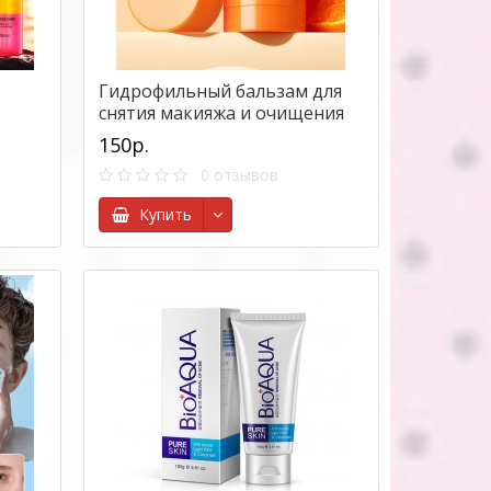
Гидрофильный бальзам для
снятия макияжа и очищения
пор в стике Sadoer Citrus
150р.
Makeup Remover Stick, 30 гр.
0 отзывов
Купить