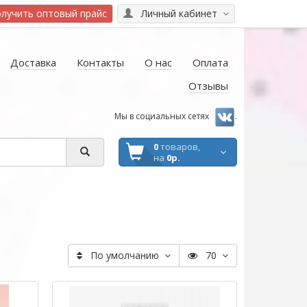
лучить оптовый прайс
Личный кабинет
Доставка
Контакты
О нас
Оплата
Отзывы
Мы в социальных сетях
.
0
товаров,
на
0р.
По умолчанию
70