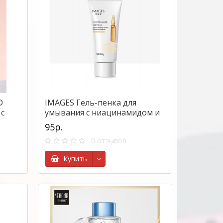
D
IMAGES Гель-пенка для
с
умывания с ниацинамидом и
экстрактом календулы 60 гр.
95р.
0 отзывов
Купить