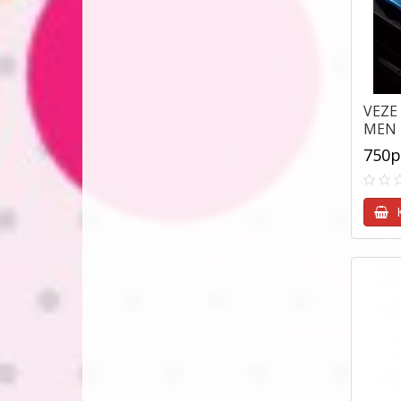
VEZE
MEN 
Длит
750р
К