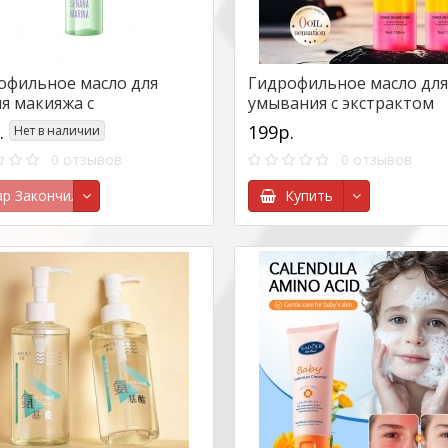
офильное масло для
Гидрофильное масло для
ия макияжа с
умывания с экстрактом
окислотами Senana
Жожоба Sadoer, 150 мл.
.
199р.
Нет в наличии
na,120ml
0 отзывов
0 отзывов
ар Закончился
Купить