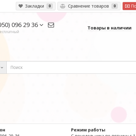
Закладки
Сравнение товаров
По
0
0
950) 096 29 36
Товары в наличии
есплатный
он
Режим работы
 096-29-36
С понедельника по пятницу с 1