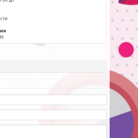
ости
ция
36