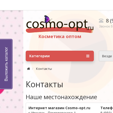
8 (
Звонок б
Косметика оптом
Выложить каталог
Категории
Везде
Контакты
Контакты
Наше местонахождение
Интернет магазин
Cosmo-opt.ru
Телеф
г.Иркутск , Помяловского 1.
8 (950)